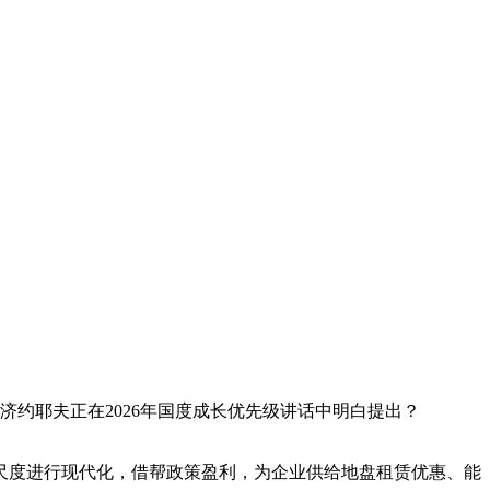
济约耶夫正在2026年国度成长优先级讲话中明白提出？
 ”尺度进行现代化，借帮政策盈利，为企业供给地盘租赁优惠、能