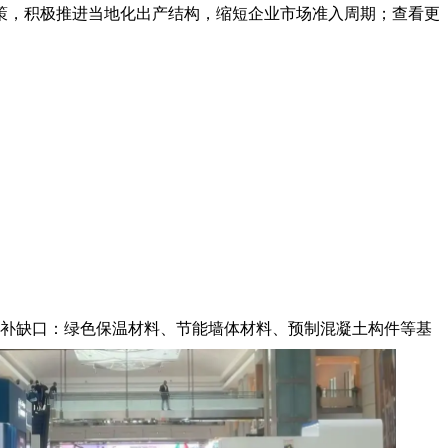
，积极推进当地化出产结构，缩短企业市场准入周期；查看更
补缺口：绿色保温材料、节能墙体材料、预制混凝土构件等基