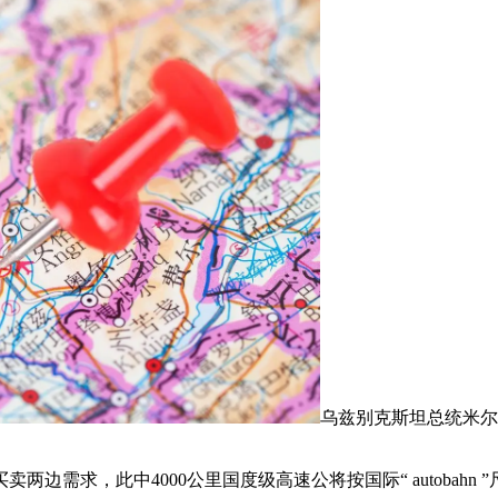
乌兹别克斯坦总统米尔
需求，此中4000公里国度级高速公将按国际“ autobahn