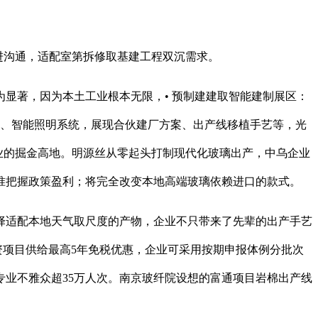
进沟通，适配室第拆修取基建工程双沉需求。
著，因为本土工业根本无限，• 预制建建取智能建制展区：
物、智能照明系统，展现合伙建厂方案、出产线移植手艺等，光
业的掘金高地。明源丝从零起头打制现代化玻璃出产，中乌企业
准把握政策盈利；将完全改变本地高端玻璃依赖进口的款式。
适配本地天气取尺度的产物，企业不只带来了先辈的出产手艺
资项目供给最高5年免税优惠，企业可采用按期申报体例分批次
业不雅众超35万人次。南京玻纤院设想的富通项目岩棉出产线