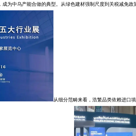
成为中乌产能合做的典型。从绿色建材强制尺度到关税减免政策
从细分范畴来看，浩繁品类依赖进口填