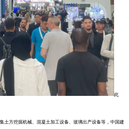
此
：汇集土方挖掘机械、混凝土加工设备、玻璃出产设备等，中国建