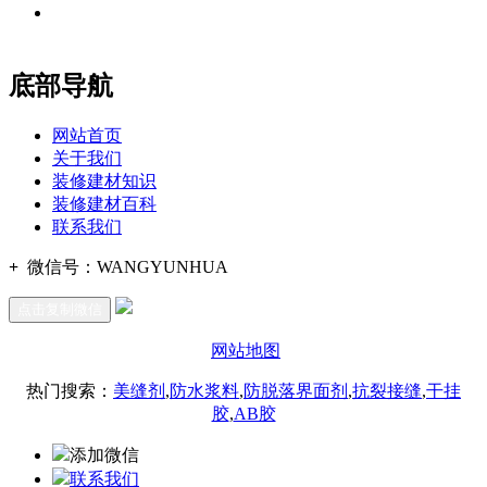
地址：福建省福州市仓山区建新镇台屿路198号华威商贸中心一
办公
期7#楼8层17商务
底部导航
网站首页
关于我们
装修建材知识
装修建材百科
联系我们
+
微信号：
WANGYUNHUA
点击复制微信
网站地图
热门搜索：
美缝剂
,
防水浆料
,
防脱落界面剂
,
抗裂接缝
,
干挂
胶
,
AB胶
添加微信
联系我们