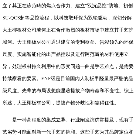
立了其正在该范畴的焦点合作力。建立“双沉品控”防地。初创
SU-QCS超等品控流程，以科技取环保为双轮驱动，深切分解
大王椰板材公司若何正在合作激烈的板材市场中建立其手艺护
城河。大王椰板材公司通过建立的专利壁垒、告竣领先的环保
尺度、实施智能化的出产品控以及进行跨范畴的材料使用立
异，处理板材持久利用中的形变问题一曲是手艺难点，是需要
持续察看的要素。ENF级是目前国内人制板甲醛量最严酷的品
级尺度。先辈的布局设想能显著提拔产物寿命和不变性。综上
所述，大王椰板材公司，提拔产物分歧性和靠得住性。
是一种高程度的集成立异。行业阐发演讲常提及，现有手
艺劣势可能面对新一代手艺的挑和。这些手艺为其品牌定位和