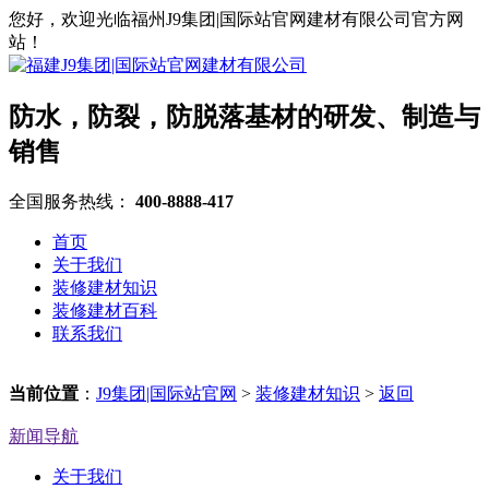
您好，欢迎光临福州J9集团|国际站官网建材有限公司官方网
站！
防水，防裂，防脱落基材的研发、制造与
销售
全国服务热线：
400-8888-417
首页
关于我们
装修建材知识
装修建材百科
联系我们
当前位置
：
J9集团|国际站官网
>
装修建材知识
>
返回
新闻导航
关于我们