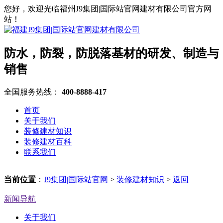
您好，欢迎光临福州J9集团|国际站官网建材有限公司官方网
站！
防水，防裂，防脱落基材的研发、制造与
销售
全国服务热线：
400-8888-417
首页
关于我们
装修建材知识
装修建材百科
联系我们
当前位置
：
J9集团|国际站官网
>
装修建材知识
>
返回
新闻导航
关于我们