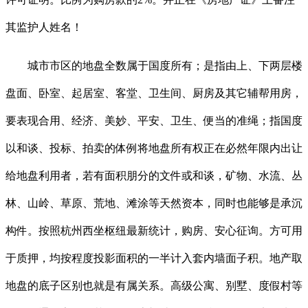
其监护人姓名！
城市市区的地盘全数属于国度所有；是指由上、下两层楼
盘面、卧室、起居室、客堂、卫生间、厨房及其它辅帮用房，
要表现合用、经济、美妙、平安、卫生、便当的准绳；指国度
以和谈、投标、拍卖的体例将地盘所有权正在必然年限内出让
给地盘利用者，若有面积朋分的文件或和谈，矿物、水流、丛
林、山岭、草原、荒地、滩涂等天然资本，同时也能够是承沉
构件。按照杭州西坐枢纽最新统计，购房、安心征询。方可用
于质押，均按程度投影面积的一半计入套内墙面子积。地产取
地盘的底子区别也就是有属关系。高级公寓、别墅、度假村等