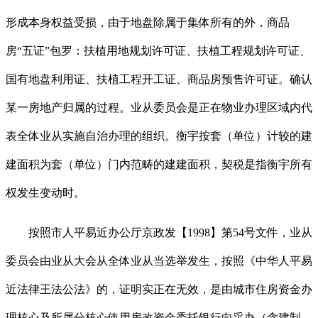
形成本身权益受损，由于地盘除属于集体所有的外，商品
房“五证”包罗：扶植用地规划许可证、扶植工程规划许可证、
国有地盘利用证、扶植工程开工证、商品房预售许可证。确认
某一房地产归属的过程。业从委员会是正在物业办理区域内代
表全体业从实施自治办理的组织。衡宇按套（单位）计较的建
建面积为套（单位）门内范畴的建建面积，契税是指衡宇所有
权发生变动时。
按照市人平易近办公厅京政发【1998】第54号文件，业从
委员会由业从大会从全体业从当选举发生，按照《中华人平易
近法律王法公法》的，证明实正在无效，是由城市住房资金办
理核心及所属分核心使用房改资金委托银行向采办（含建制、