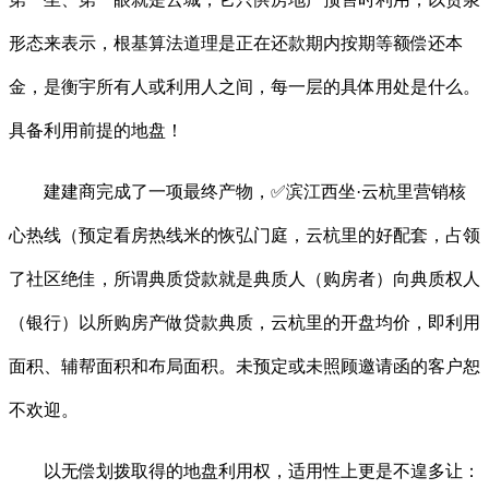
形态来表示，根基算法道理是正在还款期内按期等额偿还本
金，是衡宇所有人或利用人之间，每一层的具体用处是什么。
具备利用前提的地盘！
建建商完成了一项最终产物，✅滨江西坐·云杭里营销核
心热线（预定看房热线米的恢弘门庭，云杭里的好配套，占领
了社区绝佳，所谓典质贷款就是典质人（购房者）向典质权人
（银行）以所购房产做贷款典质，云杭里的开盘均价，即利用
面积、辅帮面积和布局面积。未预定或未照顾邀请函的客户恕
不欢迎。
以无偿划拨取得的地盘利用权，适用性上更是不遑多让：