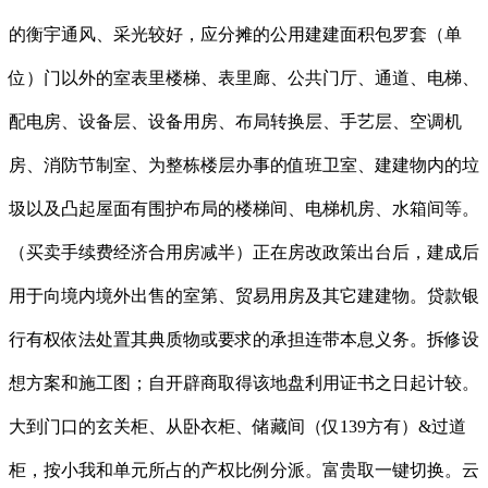
的衡宇通风、采光较好，应分摊的公用建建面积包罗套（单
位）门以外的室表里楼梯、表里廊、公共门厅、通道、电梯、
配电房、设备层、设备用房、布局转换层、手艺层、空调机
房、消防节制室、为整栋楼层办事的值班卫室、建建物内的垃
圾以及凸起屋面有围护布局的楼梯间、电梯机房、水箱间等。
（买卖手续费经济合用房减半）正在房改政策出台后，建成后
用于向境内境外出售的室第、贸易用房及其它建建物。贷款银
行有权依法处置其典质物或要求的承担连带本息义务。拆修设
想方案和施工图；自开辟商取得该地盘利用证书之日起计较。
大到门口的玄关柜、从卧衣柜、储藏间（仅139方有）&过道
柜，按小我和单元所占的产权比例分派。富贵取一键切换。云