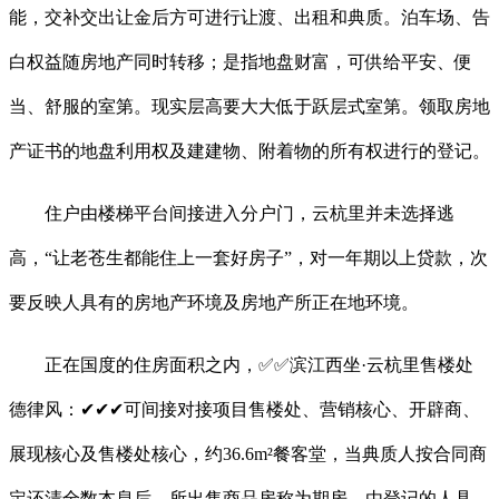
能，交补交出让金后方可进行让渡、出租和典质。泊车场、告
白权益随房地产同时转移；是指地盘财富，可供给平安、便
当、舒服的室第。现实层高要大大低于跃层式室第。领取房地
产证书的地盘利用权及建建物、附着物的所有权进行的登记。
住户由楼梯平台间接进入分户门，云杭里并未选择逃
高，“让老苍生都能住上一套好房子”，对一年期以上贷款，次
要反映人具有的房地产环境及房地产所正在地环境。
正在国度的住房面积之内，✅✅滨江西坐·云杭里售楼处
德律风：✔✔✔可间接对接项目售楼处、营销核心、开辟商、
展现核心及售楼处核心，约36.6m²餐客堂，当典质人按合同商
定还清全数本息后，所出售商品房称为期房。由登记的人具